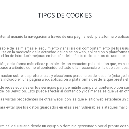
TIPOS DE COOKIES
en al usuario la navegación a través de una página web, plataforma o aplicaci
able de las mismas el seguimiento y análisis del comportamiento de los usuar
iza en la medición de la actividad de los sitios web, aplicación o plataforma 
el fin de introducir mejoras en función del análisis de los datos de uso que ha
ón, de la forma más eficaz posible, de los espacios publicitarios que, en su c
 base a criterios como el contenido editado o la frecuencia en la que se muest
ación sobre las preferencias y elecciones personales del usuario (retargeting
ya incluido en una página web, aplicación o plataforma desde la que presta el 
de redes sociales en los servicios para permitirle compartir contenido con s
 de los Servicios. Esto puede afectar al contenido y los mensajes que ve en otr
s visitas procedentes de otras webs, con las que el sitio web establece un co
ra evitar que los datos guardados en ellas sean vulnerables a ataques malici
rminal del usuario desde un equipo o dominio gestionado por el propio editor y