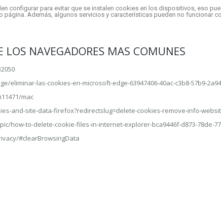
configurar para evitar que se instalen cookies en los dispositivos, eso pued
 o página. Además, algunos servicios y características pueden no funcionar co
DE LOS NAVEGADORES MAS COMUNES
32050
edge/eliminar-las-cookies-en-microsoft-edge-63947406-40ac-c3b8-57b9-2a
ri11471/mac
kies-and-site-data-firefox?redirectslug=delete-cookies-remove-info-webs
opic/how-to-delete-cookie-files-in-internet-explorer-bca9446f-d873-78de-
privacy/#clearBrowsingData
Inicio
ITEAF
Formación
Qui