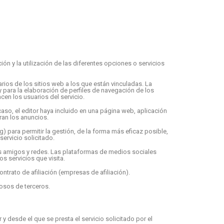
ón y la utilización de las diferentes opciones o servicios
ios de los sitios web a los que están vinculadas. La
y para la elaboración de perfiles de navegación de los
cen los usuarios del servicio.
aso, el editor haya incluido en una página web, aplicación
ran los anuncios.
) para permitir la gestión, de la forma más eficaz posible,
servicio solicitado.
us amigos y redes. Las plataformas de medios sociales
os servicios que visita.
ntrato de afiliación (empresas de afiliación).
osos de terceros.
 desde el que se presta el servicio solicitado por el