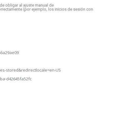
e obligar al ajuste manual de
rrectamente (por ejemplo, los inicios de sesión con
946a29ae09
ites-stored&redirectlocale=en-US
77ba-d42645fa52fc
enes somos
Aviso Legal
Contacto
Whatsapp