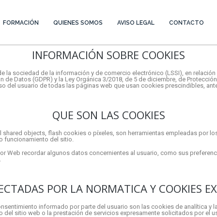
FORMACIÓN
QUIENES SOMOS
AVISO LEGAL
CONTACTO
INFORMACIÓN SOBRE COOKIES
 de la sociedad de la información y de comercio electrónico (LSSI), en relac
ión de Datos (GDPR) y la Ley Orgánica 3/2018, de 5 de diciembre, de Protecció
o del usuario de todas las páginas web que usan cookies prescindibles, ante
QUE SON LAS COOKIES
al shared objects, flash cookies o píxeles, son herramientas empleadas por l
o funcionamiento del sitio.
dor Web recordar algunos datos concernientes al usuario, como sus preferencia
.
FECTADAS POR LA NORMATICA Y COOKIES E
consentimiento informado por parte del usuario son las cookies de analítica y 
o del sitio web o la prestación de servicios expresamente solicitados por el u