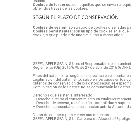
usuario.
Cookies de terceros:
son aquellas que se envían al equip
obtenidos través de las cookies.
SEGÚN EL PLAZO DE CONSERVACIÓN
Cookies de sesión:
son un tipo de cookies diseñadas par
Cookies persistentes:
son un tipo de cookies en el que 
cookie, y que puede ir de unos minutos a varios años.
GREEN APPLE SPAIN, S.L. es el Responsable del tratamient
Reglamento (UE) 2016/679, de 27 de abril de 2016 (GDPR), po
Fines del tratamiento: según se especifica en el apartado 
Legitimación del tratamiento: salvo en los casos en los qu
Criterios de conservación de los datos: según se especific
Comunicación de los datos: no se comunicarán los datos a
Derechos que asisten al Interesado:
– Derecho a retirar el consentimiento en cualquier momen
– Derecho de acceso, rectificación, portabilidad y supresi
– Derecho a presentar una reclamación ante la Autoridad d
Datos de contacto para ejercer sus derechos:
GREEN APPLE SPAIN, S.L.. Carretera de Albacete 68 polígon