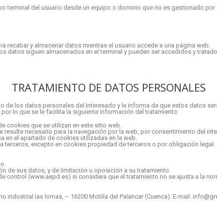
o terminal del usuario desde un equipo o dominio que no es gestionado por el 
a recabar y almacenar datos mientras el usuario accede a una página web.
los datos siguen almacenados en el terminal y pueden ser accedidos y tratado
TRATAMIENTO DE DATOS PERSONALES
o de los datos personales del Interesado y le informa de que estos datos se
r lo que se le facilita la siguiente información del tratamiento:
de cookies que se utilizan en este sitio web.
e resulte necesario para la navegación por la web, por consentimiento del inte
a en el apartado de cookies utilizadas en la web.
 terceros, excepto en cookies propiedad de terceros o por obligación legal.
to.
ón de sus datos, y de limitación u oposición a su tratamiento.
e control (www.aepd.es) si considera que el tratamiento no se ajusta a la nor
o industrial las lomas, – 16200 Motilla del Palancar (Cuenca). E-mail: info@